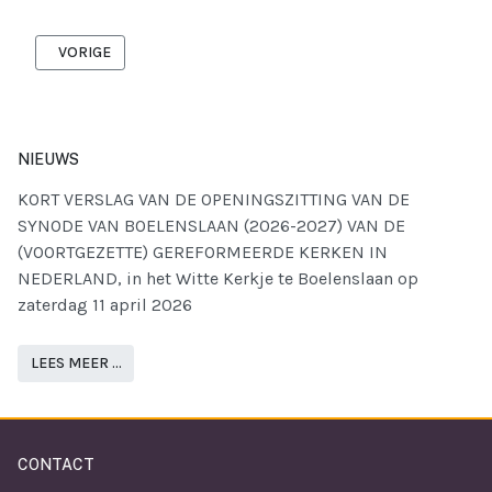
VORIG ARTIKEL: KORT VERSLAG VAN DE VOORJAARSZITTING VA
VORIGE
NIEUWS
KORT VERSLAG VAN DE OPENINGSZITTING VAN DE
SYNODE VAN BOELENSLAAN (2026-2027) VAN DE
(VOORTGEZETTE) GEREFORMEERDE KERKEN IN
NEDERLAND, in het Witte Kerkje te Boelenslaan op
zaterdag 11 april 2026
LEES MEER …
CONTACT