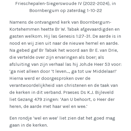
Frieschepalen-Siegerswoude IV (2022-2024), in
Boornbergum op zaterdag 1-10-22
Namens de ontvangend kerk van Boornbergum-
Kortehemmen heette Br W. Tabak afgevaardigden en
gasten welkom. Hij las Genesis 1:27-31. De aarde is in
nood en wij zien uit naar de nieuwe hemel en aarde.
Na gebed gaf Br Tabak het woord aan Br E. van Drie,
die vertelde over zijn ervaringen als boer; als
afsluiting van zijn verhaal las hij Joh.de Heer 53 voor:
‘ga niet alleen door ’t leven…, ga tot uw Middelaar!’
Hierna werd er doorgesproken over de
verantwoordelijkheid van christenen en de taak van
de kerken in dit verband. Praeses Ds K.J. Bijleveld
liet Gezang 479 zingen: ‘Aan U behoort, o Heer der
heren, de aarde met haar wel en wee.’
Een rondje ‘wel en wee’ liet zien dat het goed mag
gaan in de kerken.